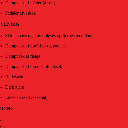
Dampvask af måtter (4 stk.).
Pedaler afvaskes.
DVENDIG
Skidt, snavs og støv opløses og fjernes med damp.
Dampvask af dørfalser og paneler.
Dampvask af fælge.
Dampvask af brændstofdæksel.
Rudevask.
Dæk glans.
Luksus vask (vaskehal).
ICING
0,-
0,-