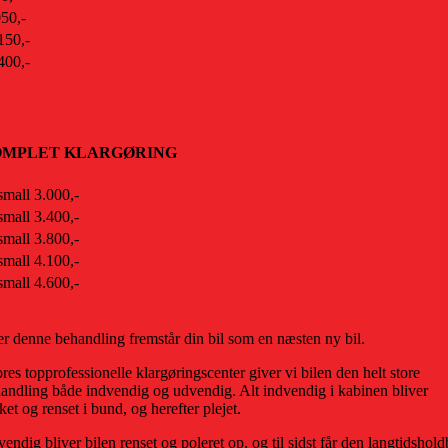
50,-
150,-
400,-
OMPLET KLARGØRING
3.000,-
3.400,-
3.800,-
4.100,-
4.600,-
er denne behandling fremstår din bil som en næsten ny bil.
ores topprofessionelle klargøringscenter giver vi bilen den helt store
andling både indvendig og udvendig. Alt indvendig i kabinen bliver
ket og renset i bund, og herefter plejet.
endig bliver bilen renset og poleret op, og til sidst får den langtidshold