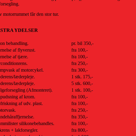
forsegling.
v motorrummet får den stor tur.
STRA YDELSER
on behandling.
pr. bil 350,-
rnelse af flyverust.
fra 100,-
rnelse af tjære.
fra 100,-
rconditionrens.
fra 250,-
mpvask af motorcykel.
fra 300,-
derens/læderpleje.
1 stk. 175,-
derens/læderpleje.
5 stk. 600,-
lgeforsegling (Afmonteret).
1 stk. 100,-
pudsning af krom.
fra 100,-
riskning af udv. plast.
fra 100,-
torvask.
fra 250,-
ndehåraffjernelse.
fra 350,-
mmilister silikonebehandles.
fra 100,-
rens + lakforsegler.
fra 800,-